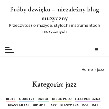
S
Próby dzwięku – niezależny blog
k
i
muzyczny
p
Przeczytasz o muzyce, stylach i instrumentach
t
muzycznych
o
c
o
n
t
e
n
Home
jazz
t
Kategoria:
jazz
BLUES
COUNTRY
DANCE
DISCO POLO
ELEKTRONICZNA
HEAVY METAL
HIP HOP
JAZZ
KLASYCZNA
POP
R&B