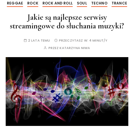
REGGAE
ROCK
ROCK AND ROLL
SOUL
TECHNO
TRANCE
Jakie są najlepsze serwisy
streamingowe do słuchania muzyki?
2 LATA TEMU
PRZECZYTASZ W:
4 MINUT/Y
PRZEZ
KATARZYNA NIWA